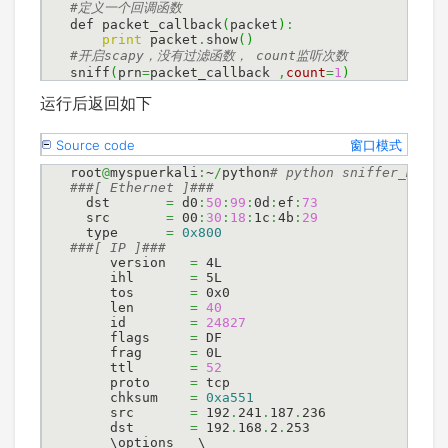
def packet_callback
(
packet
)
:
print
 packet
.
show
(
)
sniff
(
prn
=
packet_callback 
,
count
=
1
)
运行后返回如下
Source code
窗口模式
root
@
myspuerkali
:
~
/
python
  dst       
=
 d0
:
50
:
99
:
0d
:
ef
:
73
  src       
=
 00
:
30
:
18
:
1c
:
4b
:
29
  type      
=
0x800
     version   
=
 4L

     ihl       
=
 5L

     tos       
=
 0x0

     len       
=
40
     id        
=
24827
     flags     
=
 DF

     frag      
=
 0L

     ttl       
=
52
     proto     
=
 tcp

     chksum    
=
0xa551
     src       
=
 192
.
241
.
187
.
236

     dst       
=
 192
.
168
.
2
.
253
