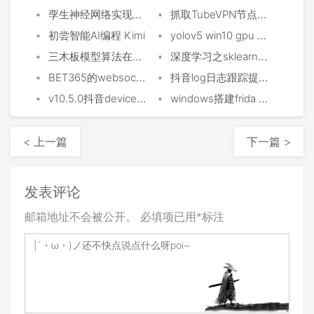
•
•
孪生神经网络实现的点选验证码
抓取TubeVPN节点，然后出订阅
•
•
初尝智能AI编程 Kimi
yolov5 win10 gpu 初探目标识别过滑块验证码
•
•
三木板模型算法在足球上运用
深度学习之sklearn决策树
•
•
BET365的websocket实时数据采集分析
抖音log日志跟踪提交分析
•
•
v10.5.0抖音device_register解密参数
windows搭建frida hook环境
< 上一篇
下一篇 >
发表评论
邮箱地址不会被公开。
必填项已用
*
标注