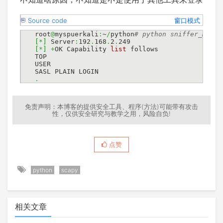
Source code
窗口模式
root
@
myspuerkali
:
~
/
python
[
*
]
 Server
:
192
.
168
.
2
.
[
*
]
+
OK Capability 
list
 follows

TOP

USER

.
免责声明：本博客的提供安全工具、程序(方法)可能带有攻击
性，仅供安全研究与教学之用，风险自负!
点赞
python
scapy
相关文章