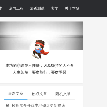
术
逆向工程
渗透测试
玄学
关于本站
成功的巔峰並不擁擠，因為堅持的人不多
人生苦短，要麽旅行，要麽學習
最新文章
热点文章
随机文章
模拟器多开载本地磁盘更新提速