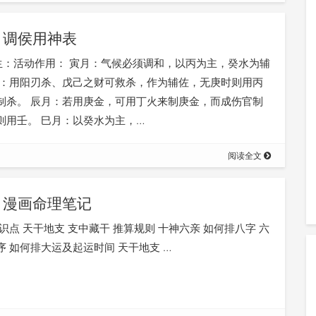
调侯用神表
日生：活动作用： 寅月：气候必须调和，以丙为主，癸水为辅
月：用阳刃杀、戊己之财可救杀，作为辅佐，无庚时则用丙
制杀。 辰月：若用庚金，可用丁火来制庚金，而成伤官制
则用壬。 巳月：以癸水为主，…
阅读全文
漫画命理笔记
识点 天干地支 支中藏干 推算规则 十神六亲 如何排八字 六
 如何排大运及起运时间 天干地支 …