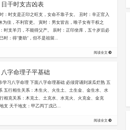
日干时支吉凶表
子时：时支是正印之旺支，女命不靠子女。 丑时：辛正官入
休为佳，不利官吏。 寅时：男女皆吉，唯子女有干权之
时：时支羊刃，不能得父产。 辰时：正印坐库，五十岁后必
 巳时：得“妻助”，但不是祖留…
阅读全文
八字命理子平基础
步学习八字命理 下面八字命理基础 必须背诵到滚瓜烂熟 五
系 五行相生关系：木生火、火生土、土生金、金生水、水
五行相克关系：木克土、土克水、水克火、火克金、金克
干地支 天干地支：甲乙丙丁戊己…
阅读全文