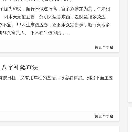
日子提为印绶，顺行不似逆行高，官多杀盛东为美，午未相
。 阳木天元值丑提，分明大运喜东西，发财发福多荣达，
亦不宜。 甲木生东值孟春，财多杀众定超群，顺行火地多
走终为富贵人。 阳木春生值卯提，…
阅读全文
八字神煞查法
有按日柱，又有用年柱的查法。很容易搞混。列出下面主要
阅读全文