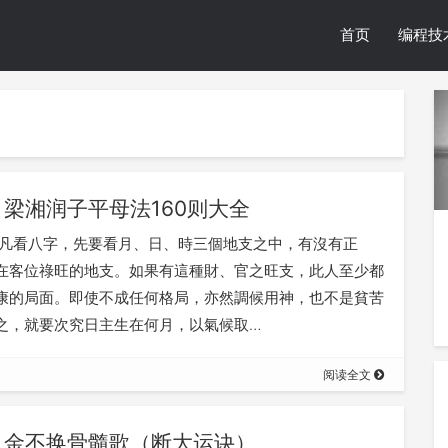
首页
编程技
梁湘润子平母法160则大全
 凡看八字，先要看月、日、時三個地支之中，有沒有正
在客位祿旺的地支。如果有這種財、官之旺支，此人至少都
康的局面。即使不成任何格局，亦然調候用神，也不是貧苦
之，就要次究日主生在何月，以氣候取…
阅读全文
金不换骨髓歌（断大运诀）