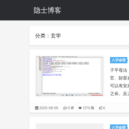
隐士博客
分类：玄学
八字命理
子平母法
官、財星
可以有安
之命。反
2025-09-05
0 评
1,170 阅
0
八字命理