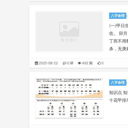
八字命理
(一)甲
佐。 卯
丁而不用
杀，无庚
2025-08-22
0 评
492 阅
0
八字命理
知识点 知
十花甲排序