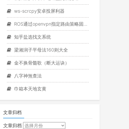
ws-scrcpy安卓投屏利器
ROS通过openvpn指定路由策略固定游戏IP
知乎盐选找文系统
梁湘润子平母法160则大全
金不换骨髓歌（断大运诀）
八字神煞查法
巾箱本天地玄黄
文章归档
文章归档