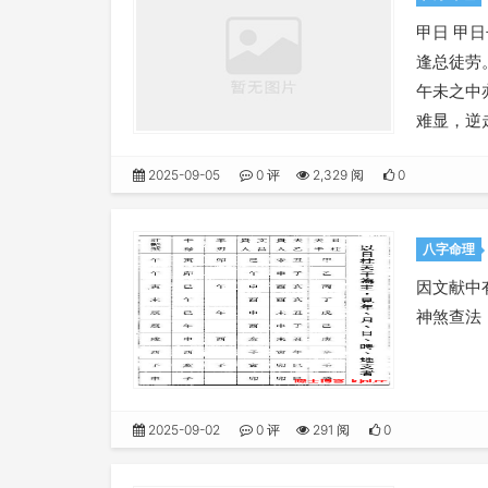
甲日 甲
逢总徒劳
午未之中
难显，逆
2025-09-05
0 评
2,329 阅
0
八字命理
因文献中
神煞查法
2025-09-02
0 评
291 阅
0