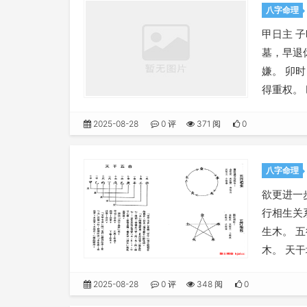
八字命理
甲日主 
墓，早退
嫌。 卯
得重权。
2025-08-28
0 评
371 阅
0
八字命理
欲更进一
行相生关
生木。 
木。 天
2025-08-28
0 评
348 阅
0