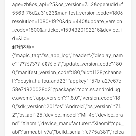
age=zh&os_api=25&os_version=7.1.2&openudid=f
5563f76d2a31c23&manifest_version_code=180&
resolution=1080*1920&dpi=440&update_version
_code=1800&_rticket=1594320192216&device_i
d=&iid=
解密内容=
{“magic_tag”:”ss_app_log”,”header”:{“display_nam
e”:”???é?3??-è§?é￠?”,”update_version_code”:180
0,”manifest_version_code”:180,”aid”:1128,”channe
l”:”douyin_huitou_and23″,”appkey”:”57bfa27c67e
58e7d920028d3″,”package”:”com.ss.android.ug
c.aweme”,”app_version”:”1.8.0″,”version_code”:18
0,”sdk_version”:201,”os”:”Android”,”os_version”:”7.1.
2″,”os_api”:25,”device_model”:”Mi-4c”,”device_bra
nd”:”Xiaomi”,”device_manufacturer”:”Xiaomi”,”cpu_
abi”:”armeabi-v7a”,”build_serial”:”c775a381″,”relea