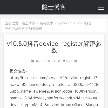
隐士博客
当前位置：
隐士博客
编程技术
python
v10.5.0抖音
>
>
>
device_register解密参数
v10.5.0抖音device_register解密参
数
2020-07-10
2 评
5,251 阅
提交链接=
http://ib.snssdk.com/service/2/device_register/?
ac=wifi&channel=douyin_huitou_and23&aid=1128
&app_name=aweme&version_code=180&version_
name=1.8.0&device_platform=android&ssmix=a&
device_type=Mi-4c&device_brand=Xiaomi&langu