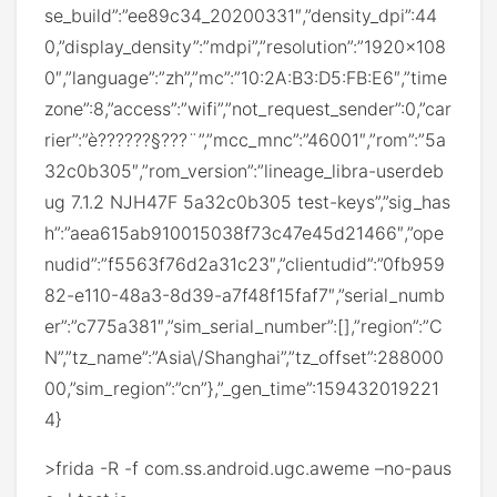
se_build”:”ee89c34_20200331″,”density_dpi”:44
0,”display_density”:”mdpi”,”resolution”:”1920×108
0″,”language”:”zh”,”mc”:”10:2A:B3:D5:FB:E6″,”time
zone”:8,”access”:”wifi”,”not_request_sender”:0,”car
rier”:”è??????§???¨”,”mcc_mnc”:”46001″,”rom”:”5a
32c0b305″,”rom_version”:”lineage_libra-userdeb
ug 7.1.2 NJH47F 5a32c0b305 test-keys”,”sig_has
h”:”aea615ab910015038f73c47e45d21466″,”ope
nudid”:”f5563f76d2a31c23″,”clientudid”:”0fb959
82-e110-48a3-8d39-a7f48f15faf7″,”serial_numb
er”:”c775a381″,”sim_serial_number”:[],”region”:”C
N”,”tz_name”:”Asia\/Shanghai”,”tz_offset”:288000
00,”sim_region”:”cn”},”_gen_time”:159432019221
4}
>frida -R -f com.ss.android.ugc.aweme –no-paus