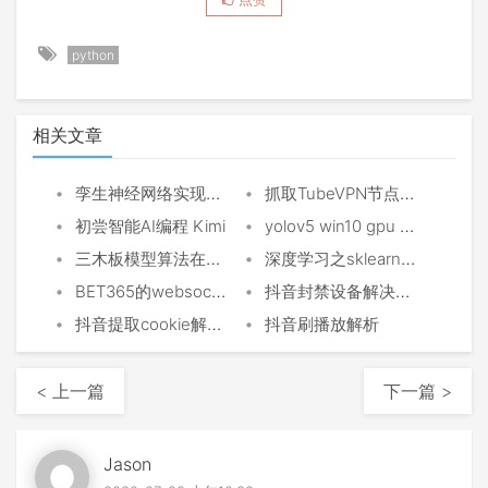
python
相关文章
•
•
孪生神经网络实现的点选验证码
抓取TubeVPN节点，然后出订阅
•
•
初尝智能AI编程 Kimi
yolov5 win10 gpu 初探目标识别过滑块验证码
•
•
三木板模型算法在足球上运用
深度学习之sklearn决策树
•
•
BET365的websocket实时数据采集分析
抖音封禁设备解决方案
•
•
抖音提取cookie解密函数
抖音刷播放解析
< 上一篇
下一篇 >
Jason