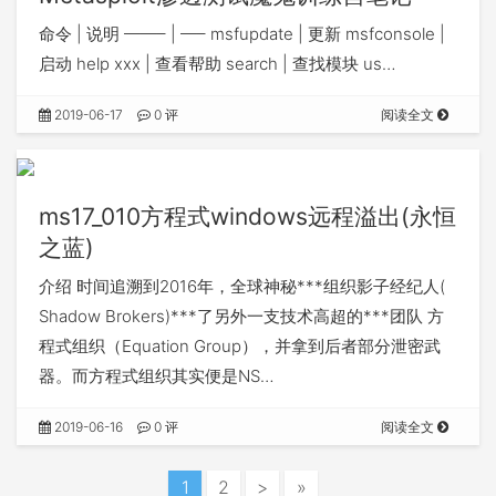
命令 | 说明 ——– | —– msfupdate | 更新 msfconsole |
启动 help xxx | 查看帮助 search | 查找模块 us…
2019-06-17
0 评
阅读全文
ms17_010方程式windows远程溢出(永恒
之蓝)
介绍 时间追溯到2016年，全球神秘***组织影子经纪人(
Shadow Brokers)***了另外一支技术高超的***团队 方
程式组织（Equation Group），并拿到后者部分泄密武
器。而方程式组织其实便是NS…
2019-06-16
0 评
阅读全文
1
2
>
»