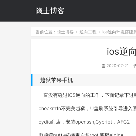
隐士博客
当前位置：
隐士博客
逆向工程
ios逆向环境搭建
>
>
ios
2020-07-21
越狱苹果手机
一直没有碰过IOS逆向的工作，下面记录下过
checkra1n不完美越狱，U盘刷系统引导
cydia商店，安装openssh,Cycript，AFC2
电脑端putty链接用户名root,密码alpine