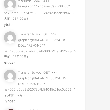
+ 648091 USDT GET >
telegra.ph/Coinbase-Card-08-06?
hs=8c7da351e517cf86061682820baab2b9&
2
天前 (08月06日)
ytotue
Transfer to you. GET >>>
graph.org/BALANCE-36824-US-
DOLLARS-04-24?
hs=42830de82bab7d8adb6867a9c9b132c4&
5
天前 (08月02日)
hkxy4n
Transfer to you. GET >>>
graph.org/BALANCE-36824-US-
DOLLARS-04-24?
hs=066fd5da9a52079b7b54045c21ec0a65&
1
个月前 (07月06日)
1yhceb