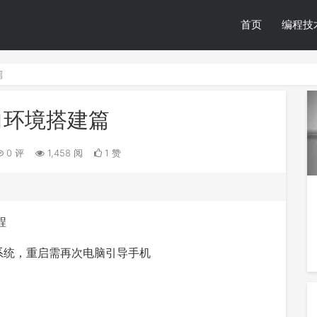
首页
编程技
篇
逆向环境搭建篇
0 评
1,458 阅
1 赞
程
进入系统，重启需再次电脑引导手机