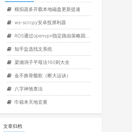
模拟器多开载本地磁盘更新提速
ws-scrcpy安卓投屏利器
ROS通过openvpn指定路由策略固定游戏IP
知乎盐选找文系统
梁湘润子平母法160则大全
金不换骨髓歌（断大运诀）
八字神煞查法
巾箱本天地玄黄
文章归档