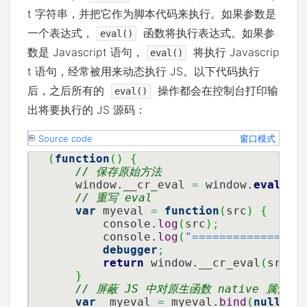
t 字符串，并把它作为脚本代码来执行。如果参数是
一个表达式，
函数将执行表达式。如果参
eval()
数是 Javascript 语句，
将执行 Javascrip
eval()
t 语句，经常被用来动态执行 JS。以下代码执行
后，之后所有的
操作都会在控制台打印输
eval()
出将要执行的 JS 源码：
Source code
窗口模式
(
function
(
)
{
// 保存原始方法
    window.__cr_eval 
=
 window.
eval
;
// 重写 eval
var
 myeval 
=
function
(
src
)
{
        console.
log
(
src
)
;
        console.
log
(
"=============== 
debugger
;
return
 window.__cr_eval
(
src
)
;
}
// 屏蔽 JS 中对原生函数 native 属性的
var
 _myeval 
=
 myeval.
bind
(
null
)
;