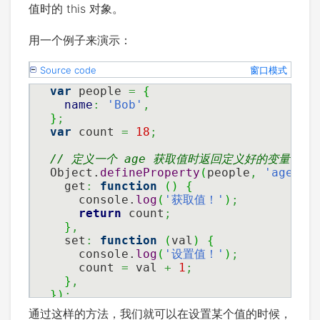
值时的 this 对象。
用一个例子来演示：
Source code
窗口模式
var
 people 
=
{
name
:
'Bob'
,
}
;
var
 count 
=
18
;
// 定义一个 age 获取值时返回定义好的变量 cou
Object.
defineProperty
(
people
,
'age'
,
  get
:
function
(
)
{
    console.
log
(
'获取值！'
)
;
return
 count
;
}
,
  set
:
function
(
val
)
{
    console.
log
(
'设置值！'
)
;
    count 
=
 val 
+
1
;
}
,
}
)
;
通过这样的方法，我们就可以在设置某个值的时候，