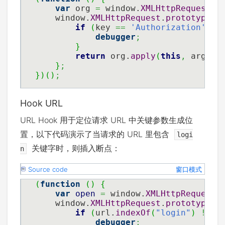
    document.__defineGetter__
(
'cookie
var
 org 
=
 window.
XMLHttpRequest
.
p
return
 org
;
    window.
XMLHttpRequest
.
prototype
.
s
}
)
;
if
(
key 
==
'Authorization'
)
{
}
)
(
)
;
debugger
;
}
return
 org.
apply
(
this
,
 argume
}
;
}
)
(
)
;
Hook URL
URL Hook 用于定位请求 URL 中关键参数生成位
置，以下代码演示了当请求的 URL 里包含
logi
关键字时，则插入断点：
n
Source code
窗口模式
(
function
(
)
{
var
open
=
 window.
XMLHttpRequest
.
    window.
XMLHttpRequest
.
prototype
.
o
if
(
url.
indexOf
(
"login"
)
!=
 1
debugger
;