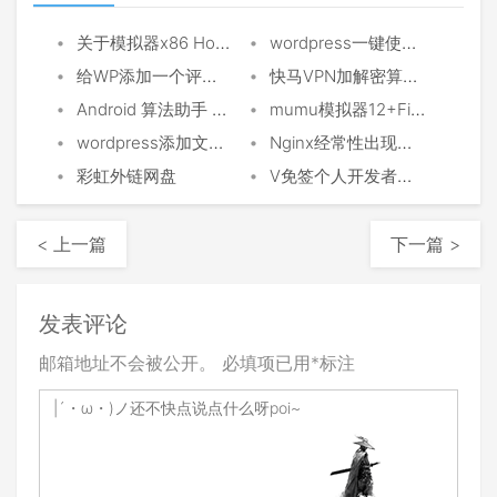
•
•
关于模拟器x86 Hook arm so
wordpress一键使用PDD客服做图库插件
•
•
给WP添加一个评论验证码
快马VPN加解密算法提取节点
•
•
Android 算法助手 v2.1.0 安卓逆向神器
mumu模拟器12+Fiddler抓安卓包
•
•
wordpress添加文章页底部文章推荐
Nginx经常性出现反代失效
•
•
彩虹外链网盘
V免签个人开发者收款解决方案
< 上一篇
下一篇 >
发表评论
邮箱地址不会被公开。
必填项已用
*
标注