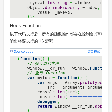
    _myeval.
toString
=
 window.__cr_ev
    Object.
defineProperty
(
window
,
'ev
        value
:
 _myeval
}
)
;
}
)
(
)
;
Hook Function
以下代码执行后，所有的函数操作都会在控制台打印
输出将要执行的 JS 源码：
Source code
窗口模式
(
function
(
)
{
// 保存原始方法
    window.__cr_fun 
=
 window.
Function
// 重写 function
var
 myfun 
=
function
(
)
{
var
 args 
=
 Array.
prototype
.
sl
            src 
=
 arguments
[
arguments
        console.
log
(
src
)
;
        console.
log
(
"=============== 
debugger
;
return
 window.__cr_fun.
apply
(
}