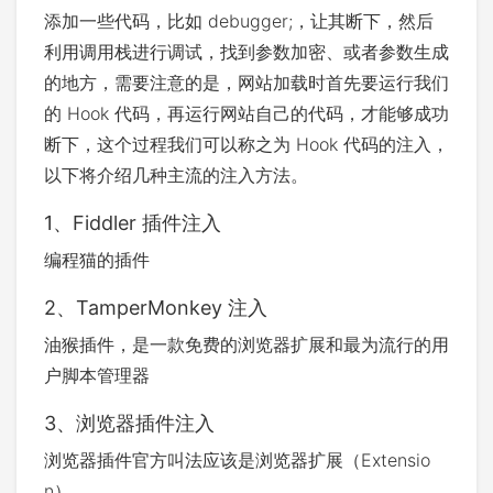
console.
log
(
people.
age
)
;
添加一些代码，比如 debugger;，让其断下，然后
people.
age
=
20
;
console.
log
(
people.
age
)
;
利用调用栈进行调试，找到参数加密、或者参数生成
的地方，需要注意的是，网站加载时首先要运行我们
的 Hook 代码，再运行网站自己的代码，才能够成功
断下，这个过程我们可以称之为 Hook 代码的注入，
以下将介绍几种主流的注入方法。
1、Fiddler 插件注入
编程猫的插件
2、TamperMonkey 注入
油猴插件，是一款免费的浏览器扩展和最为流行的用
户脚本管理器
3、浏览器插件注入
浏览器插件官方叫法应该是浏览器扩展（Extensio
n）