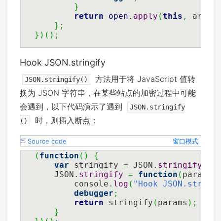
}
return
open
.
apply
(
this
,
 argum
}
;
}
)
(
)
;
Hook JSON.stringify
方法用于将 JavaScript 值转
JSON.stringify()
换为 JSON 字符串，在某些站点的加密过程中可能
会遇到，以下代码演示了遇到
JSON.stringify
时，则插入断点：
()
Source code
窗口模式
(
function
(
)
{
var
 stringify 
=
 JSON.
stringify
;
    JSON.
stringify
=
function
(
params
)
        console.
log
(
"Hook JSON.string
debugger
;
return
 stringify
(
params
)
;
}