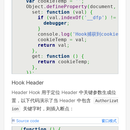
var
 cookieTemp 
=
''
;
  Object.
defineProperty
(
document
,
'co
    set
:
function
(
val
)
{
if
(
val.
indexOf
(
'__dfp'
)
!=
-
1
)
debugger
;
}
      console.
log
(
'Hook捕获到cookie设置-
      cookieTemp 
=
 val
;
return
 val
;
}
,
    get
:
function
(
)
{
return
 cookieTemp
;
}
,
}
)
;
}
)
(
)
;
Hook Header
(
function
(
)
{
'use strict'
;
Header Hook 用于定位 Header 中关键参数生成位
var
 org 
=
 document.
cookie
.__looku
置，以下代码演示了当 Header 中包含
    document.__defineSetter__
(
'cookie
Authorizat
if
(
cookie.
indexOf
(
'__dfp'
)
!
关键字时，则插入断点：
ion
debugger
;
}
Source code
窗口模式
        org 
=
 cookie
;
}
)
;
(
function
(
)
{