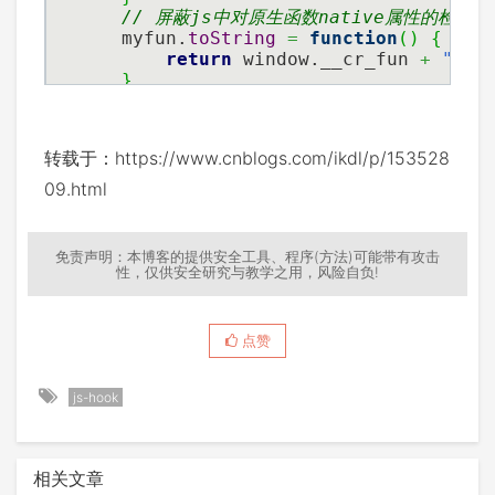
// 屏蔽js中对原生函数native属性的检测
    myfun.
toString
=
function
(
)
{
return
 window.__cr_fun 
+
""
}
    Object.
defineProperty
(
window
,
'Fu
        value
:
 myfun
}
)
;
转载于：https://www.cnblogs.com/ikdl/p/153528
}
)
(
)
;
09.html
免责声明：本博客的提供安全工具、程序(方法)可能带有攻击
性，仅供安全研究与教学之用，风险自负!
点赞
js-hook
相关文章