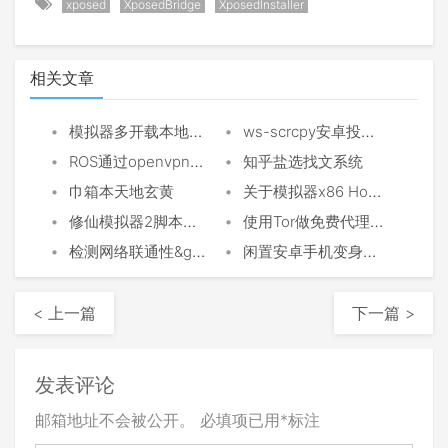
xposed
XposedBridge
XposedInstaller
相关文章
•
•
模拟器多开载本地磁盘更新提速
ws-scrcpy安卓投屏利器
•
•
ROS通过openvpn指定路由策略固定游戏IP
知乎盐选找文系统
•
•
巾箱本天地玄黄
关于模拟器x86 Hook arm so
•
•
修仙模拟器2脚本设置教程
使用Tor做免费代理池
•
•
检测网络联通性&generate_204服务汇总与评测
闲置安卓手机变身无线路由器
< 上一篇
下一篇 >
发表评论
邮箱地址不会被公开。
必填项已用
*
标注