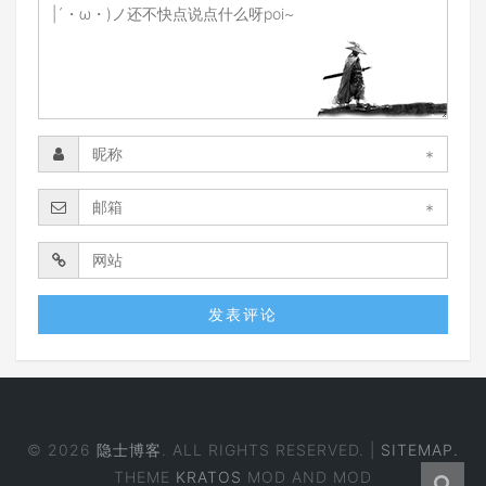
*
*
© 2026
隐士博客
. ALL RIGHTS RESERVED. |
SITEMAP.
THEME
KRATOS
MOD AND MOD