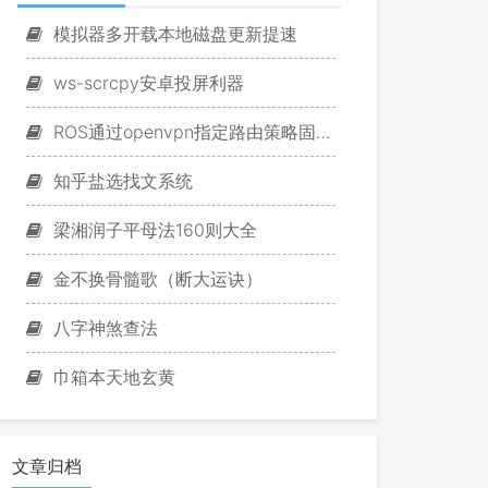
模拟器多开载本地磁盘更新提速
ws-scrcpy安卓投屏利器
ROS通过openvpn指定路由策略固定游戏IP
知乎盐选找文系统
梁湘润子平母法160则大全
金不换骨髓歌（断大运诀）
八字神煞查法
巾箱本天地玄黄
文章归档