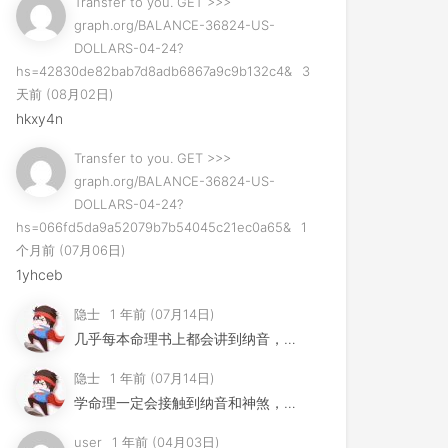
Transfer to you. GET >>>
graph.org/BALANCE-36824-US-
度范围内执行破解过程,其实,并不建议这么用,因为破解时间可能会比较长
DOLLARS-04-24?
hs=42830de82bab7d8adb6867a9c9b132c4&
3
天前 (08月02日)
hkxy4n
能会用到
Transfer to you. GET >>>
graph.org/BALANCE-36824-US-
DOLLARS-04-24?
hs=066fd5da9a52079b7b54045c21ec0a65&
1
个月前 (07月06日)
1yhceb
隐士
1 年前 (07月14日)
几乎每本命理书上都会讲到纳音，但是其用法早已失传，许多易学家...
隐士
1 年前 (07月14日)
学命理一定会接触到纳音和神煞，这节不是要讲纳音神煞，而是要告...
user
1 年前 (04月03日)