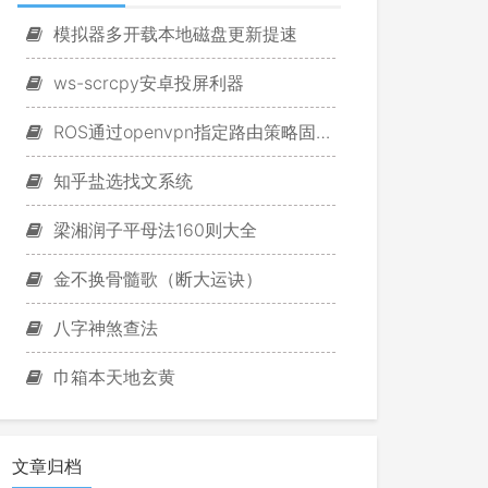
模拟器多开载本地磁盘更新提速
ws-scrcpy安卓投屏利器
ROS通过openvpn指定路由策略固定游戏IP
知乎盐选找文系统
梁湘润子平母法160则大全
金不换骨髓歌（断大运诀）
八字神煞查法
巾箱本天地玄黄
文章归档