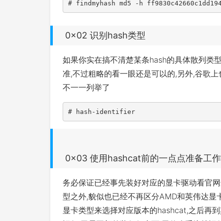
# findmyhash md5 -h ff9830c42660c1dd19
0x02 识别hash类型
如果你实在搞不清楚某条hash的具体散列类型,
准,不过粗略的看一眼还是可以的,另外,谷歌上
不一一列举了
# hash-identifier
0x03 使用hashcat前的一点点准备工作
务必保证已经事先装好对应的显卡驱动看官网这
型之外,貌似也已经不再区分AMD和英伟达显卡
显卡类型来选择对应版本的hashcat,之后再到其