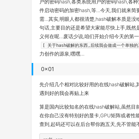
户的密码hash,各类系统用户的密码hash,
件启动密码的加密hash,等…今天,我们就来
需…其实,明眼人都很清楚,hash破解本质是
句话,主要目的还是希望大家能尽快上手,既然
义何在呢…废话少说,咱们开始介绍今天的第一款
[ 关于hash破解的东西,后续我会做成一个单独的
力创作的源泉,嘿嘿…
0x01
先介绍几个相对比较好用的在线hash破解站,
遇到好的我会再贴上来
算是国内比较知名的在线hash破解站,虽然目
在你自己没有特别好的显卡,GPU矩阵或者性
查到,起码还可以在后台帮你跑五天,先不管能