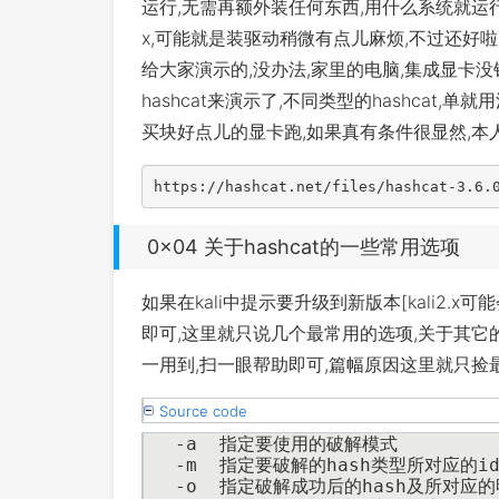
运行,无需再额外装任何东西,用什么系统就运行
x,可能就是装驱动稍微有点儿麻烦,不过还好啦
给大家演示的,没办法,家里的电脑,集成显卡没钱
hashcat来演示了,不同类型的hashcat
买块好点儿的显卡跑,如果真有条件很显然,本
https://hashcat.net/files/hashcat-3.6.
0x04 关于hashcat的一些常用选项
如果在kali中提示要升级到新版本[kali2.
即可,这里就只说几个最常用的选项,关于其它
一用到,扫一眼帮助即可,篇幅原因这里就只捡
Source code
-a  指定要使用的破解模式
-m  指定要破解的hash类型所对应的i
-o  指定破解成功后的hash及所对应