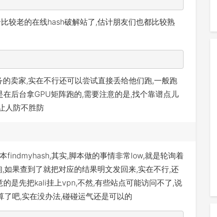
个比较老的在线hash破解站了,估计朋友们也都比较熟
服务的卖家,实在不行还可以尝试直接丢给他们跑,一般跑
是在后台拿GPU矩阵跑的,需要注意的是,找个靠谱点儿
总让人防不胜防
findmyhash,其实,脚本做的事情非常low,就是轮询着
查询,如果查到了就把对应的结果明文发回来,实在不行,还
是先把kali挂上vpn,不然,有些站点可能访问不了,说
算了吧,实在没办法,碰碰运气还是可以的