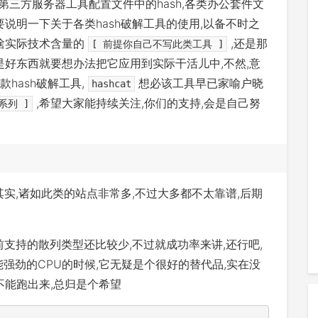
各种第三方服务器工具配置文件中的hash,各类办公套件文
简要说明一下关于各类hash破解工具的使用,以备不时之
没啥实际技术含量的
,还是那
[ 前提你自己不写此类工具 ]
是好东西就要想办法把它应用到实际干活儿中,不然,意
hash破解工具,
想必该工具早已家喻户晓
hashcat
,希望大家能持续关注,你们的支持,会是自己努
系列 ]
其实,诸如此类的站点非常多,不过大多都不太靠谱,后期
前支持的散列类型还比较少,不过就成功率来讲,还行吧,
能强劲的CPU的时候,它无疑是个很好的替代品,实在没
不能跑出来,总归是个希望