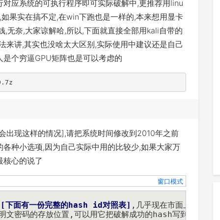
对应系统的可执行程序即可实际破解中,更推荐用linu
,如果实在搞不定,在win下跑也是一样的,本来想用显卡
,无奈,大家谅解哈,所以,下面就直接全部用kali自带的
,单就用法来讲,其实也没啥太大区别,实际使用中建议还是自己
人是个穷逼GPU矩阵也是可以考虑的
0.7z
x可能会出现这样的情况],请把系统时间修改到2010年之前
的各种小选项,因为自己实际中用的比较少,如果大家万
最核心的说了
窗口模式
d
[
下面有一份完整的hash id对照表
]
,几乎现在市面上常用的
的明文密码的存放位置,可以用它把破解成功的hash写到指定的