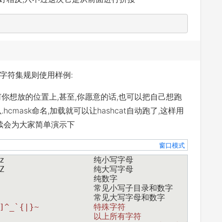
码字符集规则使用样例:
你想放的位置上,甚至,你愿意的话,也可以把自己想跑
mask命名,加载就可以让hashcat自动跑了,这样用
续会为大家简单演示下
窗口模式
l | abcdefghijklmnopqrstuvwxyz			纯小写字母
u | ABCDEFGHIJKLMNOPQRSTUVWXYZ			纯大写字母
d | 0123456789					纯数字
h | 0123456789abcdef				常见小写子目录和数字
H | 0123456789ABCDEF				常见大写字母和数字
"#$%&'()*+,-./:;<=>?@[\]^_`{|}~		特殊字符
a | ?l?u?d?s					以上所有字符