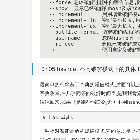
--force	忽略破解过程中的警
--show	显示已经破解的hash及
--incremen
--increment-min  密码最小长
--increment-max  密码最大长度,
--outfile-format 指定破解结
--username 	
--remove 	 删除已被破
-r		 使用自定
0x05 hashcat 不同破解模式下的具体
最简单的纯粹基于字典的爆破模式,后面可以
字典质量,在几乎同等的破解时间里,是我我肯
话说回来,如果只是跑些弱口令,大可不用hash
0 
| Straight
一种相对智能高效的爆破模式,它的意思是这
串,你可以把那些字符串事先写到文件中,每行对