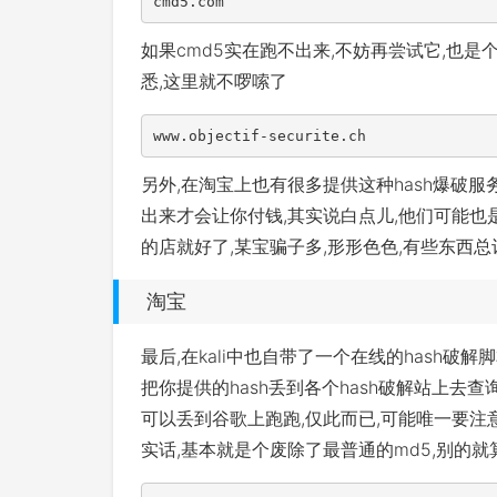
cmd5.com
如果cmd5实在跑不出来,不妨再尝试它,也是
悉,这里就不啰嗦了
www.objectif-securite.ch
另外,在淘宝上也有很多提供这种hash爆破
出来才会让你付钱,其实说白点儿,他们可能也
的店就好了,某宝骗子多,形形色色,有些东西
淘宝
最后,在kali中也自带了一个在线的hash破解脚本
把你提供的hash丢到各个hash破解站上去
可以丢到谷歌上跑跑,仅此而已,可能唯一要注意的
实话,基本就是个废除了最普通的md5,别的就