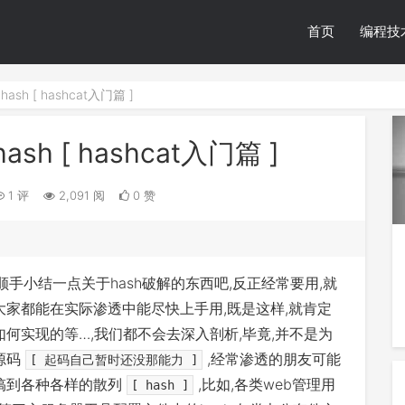
首页
编程技
h [ hashcat入门篇 ]
 [ hashcat入门篇 ]
1 评
2,091 阅
0 赞
顺手小结一点关于hash破解的东西吧,反正经常要用,就
大家都能在实际渗透中能尽快上手用,既是这样,就肯定
如何实现的等…,我们都不会去深入剖析,毕竟,并不是为
源码
,经常渗透的朋友可能
[ 起码自己暂时还没那能力 ]
搞到各种各样的散列
,比如,各类web管理用
[ hash ]