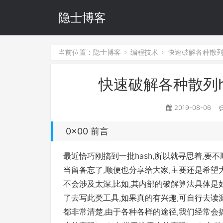
隐士博客
当前位置：
隐士博客
编程技术
快速破解各种散列has
>
>
快速破解各种散列hash
2019-08-06
0x00 前言
最近恰巧刚搞到一批hash,所以就寻思着,要不
当留备忘了,顺便也分享给大家,主要还是希望
不会涉及太深,比如,其内部的破解算法具体是
了去写此类工具,如果真的有兴趣,可自行去读
都非常清楚,由于各种各样的途径,我们经常会