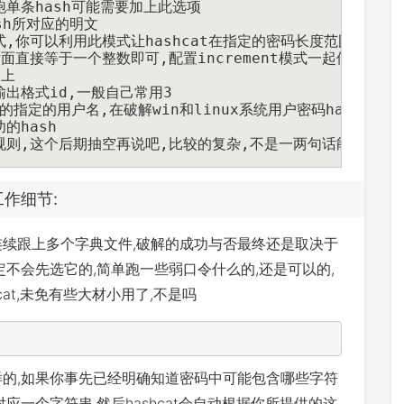
告信息,跑单条hash可能需要加上此选项
该hash所对应的明文
t	 启用增量破解模式,你可以利用此模式让hashcat在指定的密码长
度,后面直接等于一个整数即可,配置increment模式一起使用
同上
果的输出格式id,一般自己常用
3
 忽略hash文件中的指定的用户名,在破解win和linux系统用户密码hash可
解成功的hash
义破解规则,这个后期抽空再说吧,比较的复杂,不是一两句话能说完的
工作细节:
连续跟上多个字典文件,破解的成功与否最终还是取决于
定不会先选它的,简单跑一些弱口令什么的,还是可以的,
cat,未免有些大材小用了,不是吗
样的,如果你事先已经明确知道密码中可能包含哪些字符
应一个字符串,然后hashcat会自动根据你所提供的这