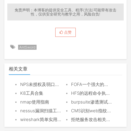
免责声明：本博客的提供安全工具、程序(方法)可能带有攻击
性，仅供安全研究与教学之用，风险自负!
点赞
AntSword
相关文章
•
•
NPS未授权及弱口令获取socks5代理
FOFA一个强大的搜索引擎
•
•
K8工具合集
HFS的远程命令执行漏洞
•
•
nmap使用指南
burpsuite渗透测试神器
•
•
nessus漏洞扫描工具
CMS识别web指纹识别
•
•
wireshark简单实用教程
拒绝服务攻击相关理论