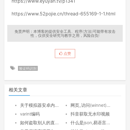
https://www.eyuyan.tv/p1341
https://www.52pojie.cn/thread-655169-1-1.html
免责声明：本博客的提供安全工具、程序(方法)可能带有攻击
性，仅供安全研究与教学之用，风险自负!
点赞
验证码识别
相关文章
•
•
关于模拟器安卓内存CESERVER读写构想
网页_访问(winnet)命令与网页_访问_对象(winhttp)命令区别
•
•
varint编码
抖音获取无水印视频
•
•
如何盗取别人的直解或二次解析
什么是json,易语言操作json