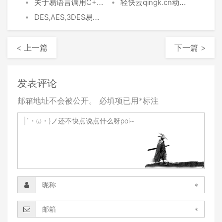
•
•
关于易语言调用C++DLL接口
轻快云qingk.cn动态源代理的方法
•
DES,AES,3DES易语言完美解密
< 上一篇
下一篇 >
发表评论
邮箱地址不会被公开。
必填项已用
*
标注
*
*