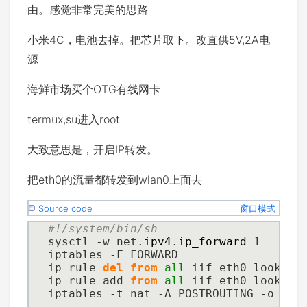
由。感觉非常完美的思路
小米4C，电池去掉。把芯片取下。改直供5V,2A电
源
海鲜市场买个OTG有线网卡
termux,su进入root
大致意思是，开启IP转发。
把eth0的流量都转发到wlan0上面去
Source code
窗口模式
#!/system/bin/sh
sysctl -w net.
ipv4
.
ip_forward
=1
iptables -F FORWARD
ip rule 
del
from
all
 iif eth0 lookup 
ip rule add 
from
all
 iif eth0 lookup 
iptables -t nat -A POSTROUTING -o wla