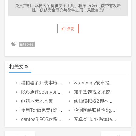
免责声明：本博客的提供安全工具、程序(方法)可能带有攻击
性，仅供安全研究与教学之用，风险自负!
点赞
iptables
相关文章
•
•
模拟器多开载本地磁盘更新提速
ws-scrcpy安卓投屏利器
•
•
ROS通过openvpn指定路由策略固定游戏IP
知乎盐选找文系统
•
•
巾箱本天地玄黄
修仙模拟器2脚本设置教程
•
•
使用Tor做免费代理池
检测网络联通性&generate_204服务汇总与评测
•
•
centos8,ROS软路由PPTP出转SCOKS5流量
安卓类Liunx系统termux玩法