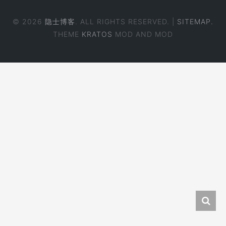
© 2026
隐士博客
. ALL RIGHTS RESERVED. |
SITEMAP.
THEME
KRATOS
MOD AND MOD