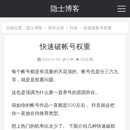
隐士博客
当前位置：
隐士博客
零碎记录
抖音
快速破帐号权重
>
>
>
快速破帐号权重
2020-01-30
0 评
1,939 阅
每个帐号都是有流量的天花顶的、帐号也是分三六九
等，就是是权重问题。
这也是强调为什么要一直养号的原因所在。
假如你的帐号作品一直都是500左右， 抖音就会把
你一直放在待推荐类型。
想上热门的机率比太少了。 下面介绍几种快速破权