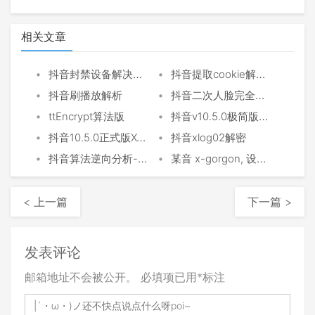
相关文章
•
•
抖音封禁设备解决方案
抖音提取cookie解密函数
•
•
抖音刷播放解析
抖音二次人脸完全解决
•
•
ttEncrypt算法版
抖音v10.5.0极简版as,cp,mas算法
•
•
抖音10.5.0正式版X-Gorgon,X-Khronos
抖音xlog02解密
•
•
抖音算法逆向分析-仅供学习使用
某音 x-gorgon, 设备注册tc, 私信imapi, xlog 等各个版本协议破解探讨
< 上一篇
下一篇 >
发表评论
邮箱地址不会被公开。
必填项已用
*
标注