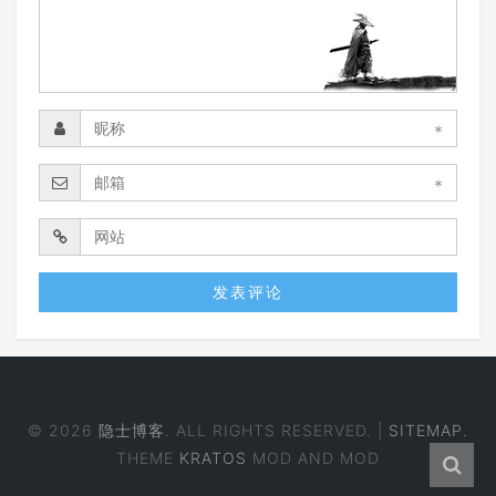
*
*
© 2026
隐士博客
. ALL RIGHTS RESERVED. |
SITEMAP.
THEME
KRATOS
MOD AND MOD