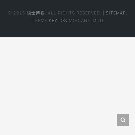
© 2026
隐士博客
. ALL RIGHTS RESERVED. |
SITEMAP.
THEME
KRATOS
MOD AND MOD