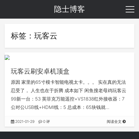
隐士博客
标签：玩客云
玩客云刷安卓机顶盒
原因 家里的65寸模卡智能电视太卡。。。 实在真的无法
忍受了， 人生也在于折腾 成本如下 闲鱼搜老母鸡玩客云
99新一台：53 英菲克万能遥控+VS1838红外接收器：7
公对公USB线+HDMI线：5 总成本：65块钱就…
2021-01-29
0 评
阅读全文