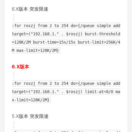
6.X版本 突发限速
:for roszj from 2 to 254 do={/queue simple add
target=("192.168.1." . $roszj) burst-threshold
=128K/2M burst-time=15s/15s burst-limit=256K/4
M max-limit=128K/2M}
6.X版本
:for roszj from 2 to 254 do={/queue simple add
target=("192.168.1." . $roszj) limit-at=0/0 ma
x-limit=128K/2M}
5.X版本 突发限速