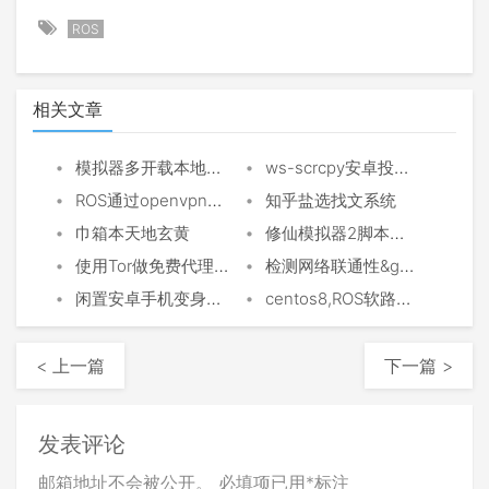
ROS
相关文章
•
•
模拟器多开载本地磁盘更新提速
ws-scrcpy安卓投屏利器
•
•
ROS通过openvpn指定路由策略固定游戏IP
知乎盐选找文系统
•
•
巾箱本天地玄黄
修仙模拟器2脚本设置教程
•
•
使用Tor做免费代理池
检测网络联通性&generate_204服务汇总与评测
•
•
闲置安卓手机变身无线路由器
centos8,ROS软路由PPTP出转SCOKS5流量
< 上一篇
下一篇 >
发表评论
邮箱地址不会被公开。
必填项已用
*
标注