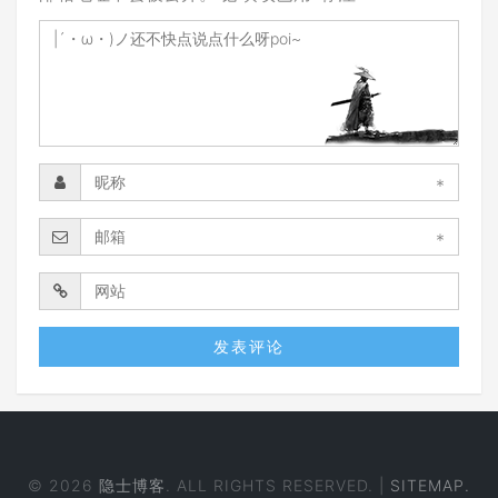
*
*
© 2026
隐士博客
. ALL RIGHTS RESERVED. |
SITEMAP.