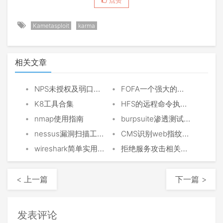
点赞
Kametasploit
karma
相关文章
•
•
NPS未授权及弱口令获取socks5代理
FOFA一个强大的搜索引擎
•
•
K8工具合集
HFS的远程命令执行漏洞
•
•
nmap使用指南
burpsuite渗透测试神器
•
•
nessus漏洞扫描工具
CMS识别web指纹识别
•
•
wireshark简单实用教程
拒绝服务攻击相关理论
< 上一篇
下一篇 >
发表评论