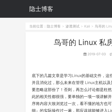
隐士博客
当前位置：
隐士博客
渗透测试
Kali
鸟哥的 Lin
>
>
>
鸟哥的 Linux 
2019-07-03
底下的几篇文章是学习Linux的基础文件，
并且消化过，那么未来在管理 Linux主机
要忽略这部份了！否则，再怎么讨论都是枉然的啦
此的相关性都很强，要单独的一项一项讲解并
序将内容大致浏览过一次，看不懂的地方也可
细』的实际操作过一遍，那应该就能够进入Lin