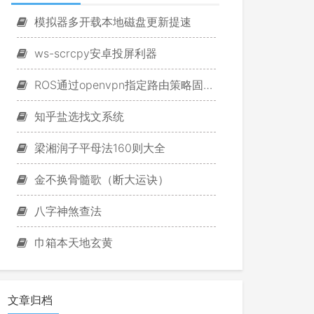
模拟器多开载本地磁盘更新提速
ws-scrcpy安卓投屏利器
ROS通过openvpn指定路由策略固定游戏IP
知乎盐选找文系统
梁湘润子平母法160则大全
金不换骨髓歌（断大运诀）
八字神煞查法
巾箱本天地玄黄
文章归档