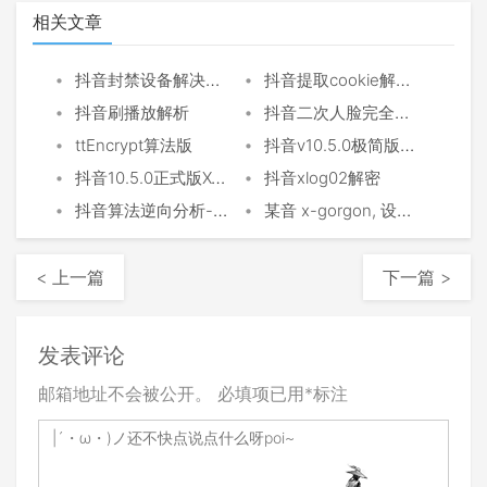
相关文章
•
•
抖音封禁设备解决方案
抖音提取cookie解密函数
•
•
抖音刷播放解析
抖音二次人脸完全解决
•
•
ttEncrypt算法版
抖音v10.5.0极简版as,cp,mas算法
•
•
抖音10.5.0正式版X-Gorgon,X-Khronos
抖音xlog02解密
•
•
抖音算法逆向分析-仅供学习使用
某音 x-gorgon, 设备注册tc, 私信imapi, xlog 等各个版本协议破解探讨
< 上一篇
下一篇 >
发表评论
邮箱地址不会被公开。
必填项已用
*
标注