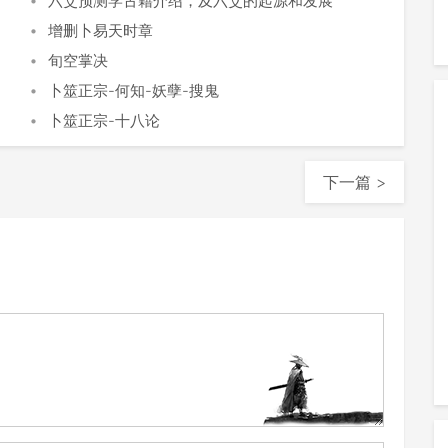
•
六爻预测学古籍介绍，及六爻的起源和发展
•
增删卜易天时章
•
旬空掌决
•
卜筮正宗-何知-妖孽-搜鬼
•
卜筮正宗-十八论
下一篇 >