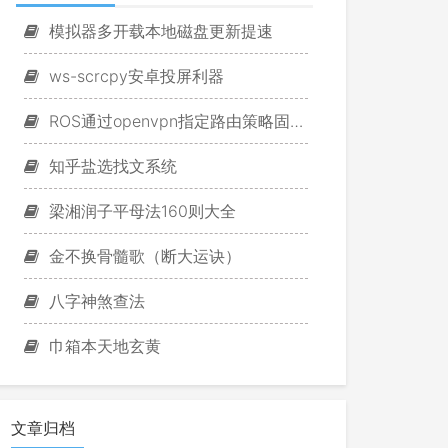
模拟器多开载本地磁盘更新提速
ws-scrcpy安卓投屏利器
ROS通过openvpn指定路由策略固定游戏IP
知乎盐选找文系统
梁湘润子平母法160则大全
金不换骨髓歌（断大运诀）
八字神煞查法
巾箱本天地玄黄
文章归档