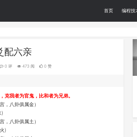
首页
编程技
爻配六亲
0 评
473 阅
0 赞
，克我者为官鬼，比和者为兄弟。
宫，八卦俱属金）
)
宫，八卦俱属土）
火)