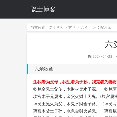
隐士博客
当前位置：
隐士博客
玄学
六爻
六爻配六亲
>
>
>
六
2024-04-28
六亲歌章
生我者为父母，我生者为子孙，我克者为妻财
乾兑金兄土父传，木财火鬼水子源。（乾兑两
坎宫木子兄属水，金父火财土为鬼。(坎宫属水
坤艮土兄火为父，木鬼水财金子路。（坤艮两
离宫木父土子孙，水鬼金财火弟兄。（离宫属