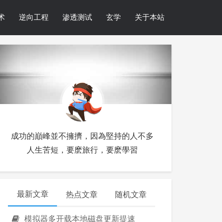
术
逆向工程
渗透测试
玄学
关于本站
成功的巔峰並不擁擠，因為堅持的人不多
人生苦短，要麽旅行，要麽學習
最新文章
热点文章
随机文章
模拟器多开载本地磁盘更新提速