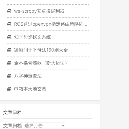
ws-scrcpy安卓投屏利器
ROS通过openvpn指定路由策略固定游戏IP
知乎盐选找文系统
梁湘润子平母法160则大全
金不换骨髓歌（断大运诀）
八字神煞查法
巾箱本天地玄黄
文章归档
文章归档