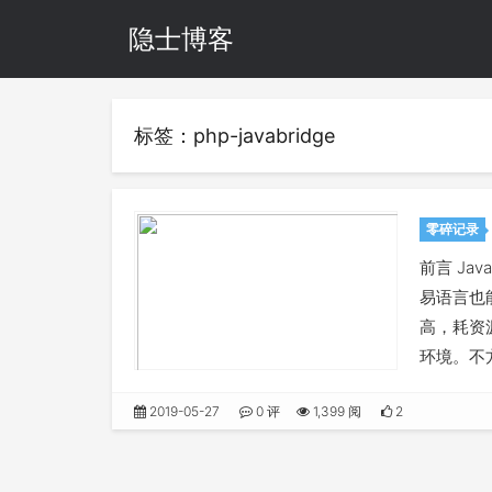
隐士博客
标签：php-javabridge
零碎记录
前言 Ja
易语言也
高，耗资
环境。不
2019-05-27
0 评
1,399 阅
2