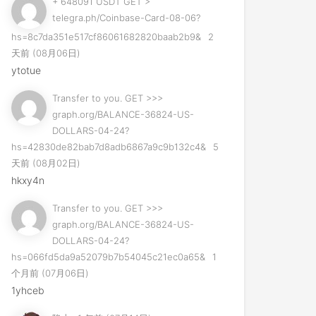
+ 648091 USDT GET >
telegra.ph/Coinbase-Card-08-06?
hs=8c7da351e517cf86061682820baab2b9&
2
天前 (08月06日)
ytotue
Transfer to you. GET >>>
graph.org/BALANCE-36824-US-
DOLLARS-04-24?
hs=42830de82bab7d8adb6867a9c9b132c4&
5
天前 (08月02日)
hkxy4n
Transfer to you. GET >>>
graph.org/BALANCE-36824-US-
DOLLARS-04-24?
hs=066fd5da9a52079b7b54045c21ec0a65&
1
个月前 (07月06日)
1yhceb