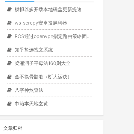
模拟器多开载本地磁盘更新提速
ws-scrcpy安卓投屏利器
ROS通过openvpn指定路由策略固定游戏IP
知乎盐选找文系统
梁湘润子平母法160则大全
金不换骨髓歌（断大运诀）
八字神煞查法
巾箱本天地玄黄
文章归档