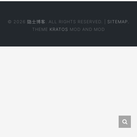
© 2026
隐士博客
. ALL RIGHTS RESERVED. |
SITEMAP.
THEME
KRATOS
MOD AND MOD