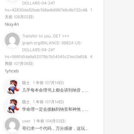
DOLLARS-04-24?
hs=42830de82bab7d8adb6867a9c9b132c4&
1
天前 (08月02日)
hkxy4n
Transfer to you. GET >>>
graph.org/BALANCE-36824-US-
DOLLARS-04-24?
hs=066fd5da9a52079b7b54045c21ec0a65&
4
周前 (07月06日)
1yhceb
隐士
1 年前 (07月14日)
几乎每本命理书上都会讲到纳音，但是其用法早已失传，许多易学家...
隐士
1 年前 (07月14日)
学命理一定会接触到纳音和神煞，这节不是要讲纳音神煞，而是要告...
user
1 年前 (04月03日)
哥们求一个代码，万分感谢，这玩意找两三天了