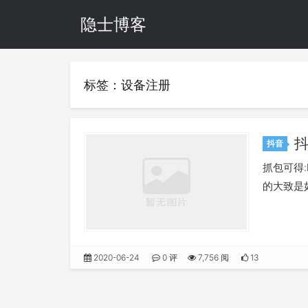
隐士博客
标签：设备注册
抖
抖音
抓包可得:htt
的大致是如
2020-06-24
0 评
7,756 阅
13