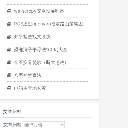
ws-scrcpy安卓投屏利器
ROS通过openvpn指定路由策略固定游戏IP
知乎盐选找文系统
梁湘润子平母法160则大全
金不换骨髓歌（断大运诀）
八字神煞查法
巾箱本天地玄黄
文章归档
文章归档