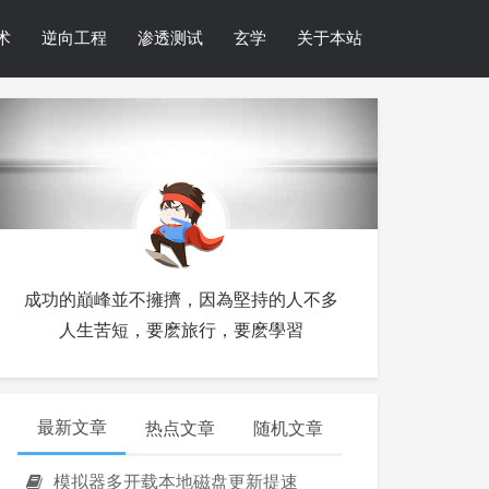
术
逆向工程
渗透测试
玄学
关于本站
成功的巔峰並不擁擠，因為堅持的人不多
人生苦短，要麽旅行，要麽學習
最新文章
热点文章
随机文章
模拟器多开载本地磁盘更新提速