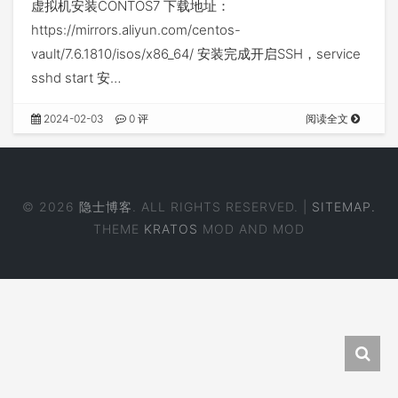
虚拟机安装CONTOS7 下载地址：
https://mirrors.aliyun.com/centos-
vault/7.6.1810/isos/x86_64/ 安装完成开启SSH，service
sshd start 安…
2024-02-03
0 评
阅读全文
© 2026
隐士博客
. ALL RIGHTS RESERVED. |
SITEMAP.
THEME
KRATOS
MOD AND MOD